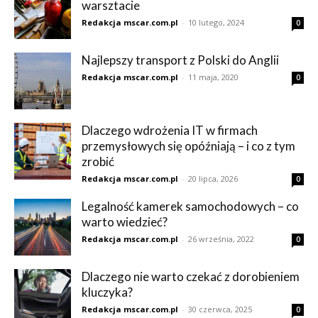
warsztacie
Redakcja mscar.com.pl
-
10 lutego, 2024
0
Najlepszy transport z Polski do Anglii
Redakcja mscar.com.pl
-
11 maja, 2020
0
Dlaczego wdrożenia IT w firmach
przemysłowych się opóźniają – i co z tym
zrobić
Redakcja mscar.com.pl
-
20 lipca, 2026
0
Legalność kamerek samochodowych – co
warto wiedzieć?
Redakcja mscar.com.pl
-
26 września, 2022
0
Dlaczego nie warto czekać z dorobieniem
kluczyka?
Redakcja mscar.com.pl
-
30 czerwca, 2025
0