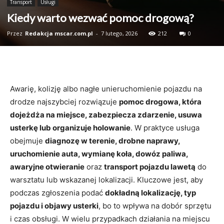
Transport
Usługi
Kiedy warto wezwać pomoc drogową?
Przez
Redakcja mscar.com.pl
-
7 lutego, 2026
212
0
Awarię, kolizję albo nagłe unieruchomienie pojazdu na
drodze najszybciej rozwiązuje
pomoc drogowa, która
dojeżdża na miejsce, zabezpiecza zdarzenie, usuwa
usterkę lub organizuje holowanie
. W praktyce usługa
obejmuje
diagnozę w terenie, drobne naprawy,
uruchomienie auta, wymianę koła, dowóz paliwa,
awaryjne otwieranie
oraz
transport pojazdu lawetą
do
warsztatu lub wskazanej lokalizacji. Kluczowe jest, aby
podczas zgłoszenia podać
dokładną lokalizację, typ
pojazdu i objawy usterki
, bo to wpływa na dobór sprzętu
i czas obsługi. W wielu przypadkach działania na miejscu