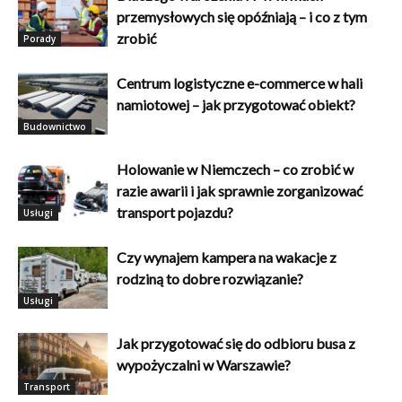
przemysłowych się opóźniają – i co z tym
zrobić
Porady
Centrum logistyczne e-commerce w hali
namiotowej – jak przygotować obiekt?
Budownictwo
Holowanie w Niemczech – co zrobić w
razie awarii i jak sprawnie zorganizować
transport pojazdu?
Usługi
Czy wynajem kampera na wakacje z
rodziną to dobre rozwiązanie?
Usługi
Jak przygotować się do odbioru busa z
wypożyczalni w Warszawie?
Transport